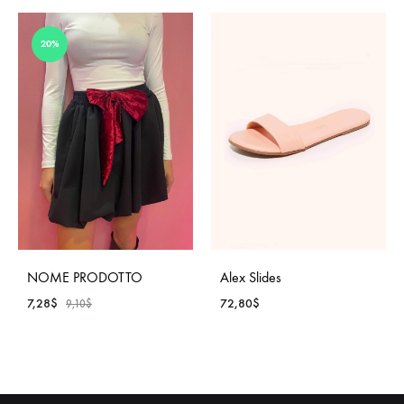
20%
NOME PRODOTTO
Alex Slides
7,28
$
72,80
$
9,10
$